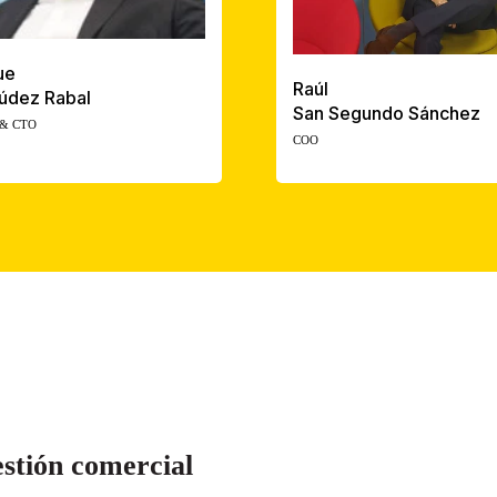
ue
Raúl
údez Rabal
San Segundo Sánchez
 & CTO
COO
estión comercial