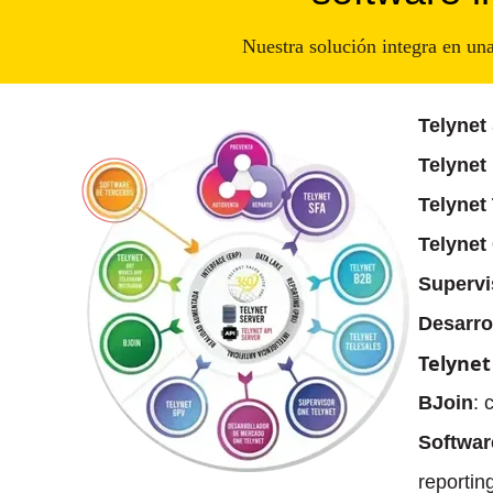
Nuestra solución integra en una
Telynet
Telynet
Telynet
Telynet
Supervi
Desarro
Telynet
BJoin
: 
Softwar
reporting