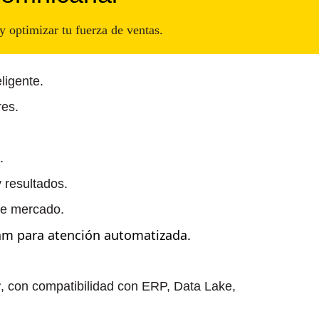
y optimizar tu fuerza de ventas.
ligente.
res.
.
y resultados.
 de mercado.
am para atención automatizada.
r
, con compatibilidad con ERP, Data Lake,