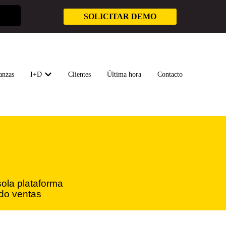
SOLICITAR DEMO
anzas
I+D
Clientes
Última hora
Contacto
UIÉNES SOMOS
SUBMENÚ DE SOLUCIONES
MOSTRAR SUBMENÚ DE I+D
sola plataforma
ndo ventas